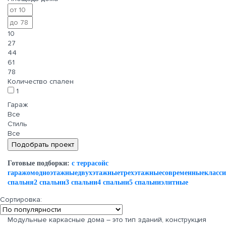
10
27
44
61
78
Количество спален
1
Гараж
Все
Стиль
Все
Готовые подборки:
с террасой
с
гаражом
одноэтажные
двухэтажные
трехэтажные
современные
класс
спальня
2 спальни
3 спальни
4 спальни
5 спальни
элитные
Сортировка:
Модульные каркасные дома – это тип зданий, конструкция