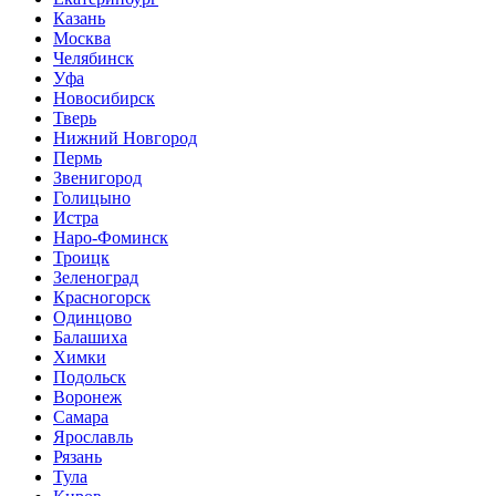
Казань
Москва
Челябинск
Уфа
Новосибирск
Тверь
Нижний Новгород
Пермь
Звенигород
Голицыно
Истра
Наро-Фоминск
Троицк
Зеленоград
Красногорск
Одинцово
Балашиха
Химки
Подольск
Воронеж
Самара
Ярославль
Рязань
Тула