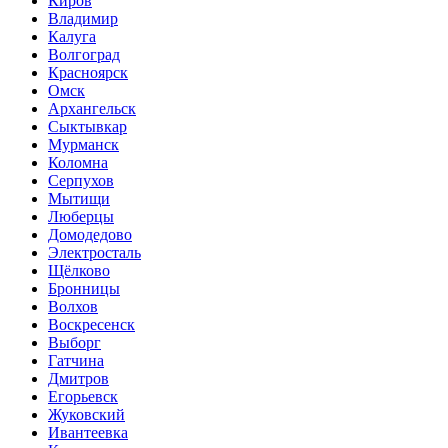
Киров
Владимир
Калуга
Волгоград
Красноярск
Омск
Архангельск
Сыктывкар
Мурманск
Коломна
Серпухов
Мытищи
Люберцы
Домодедово
Электросталь
Щёлково
Бронницы
Волхов
Воскресенск
Выборг
Гатчина
Дмитров
Егорьевск
Жуковский
Ивантеевка