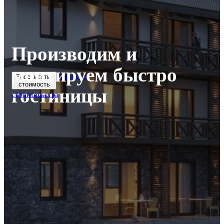
Производим и
монтируем быстро
Процесс
Рассчитать
стоимость
гостиницы
строительства