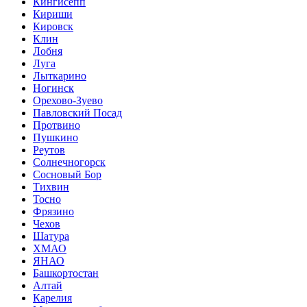
Кингисепп
Кириши
Кировск
Клин
Лобня
Луга
Лыткарино
Ногинск
Орехово-Зуево
Павловский Посад
Протвино
Пушкино
Реутов
Солнечногорск
Сосновый Бор
Тихвин
Тосно
Фрязино
Чехов
Шатура
ХМАО
ЯНАО
Башкортостан
Алтай
Карелия