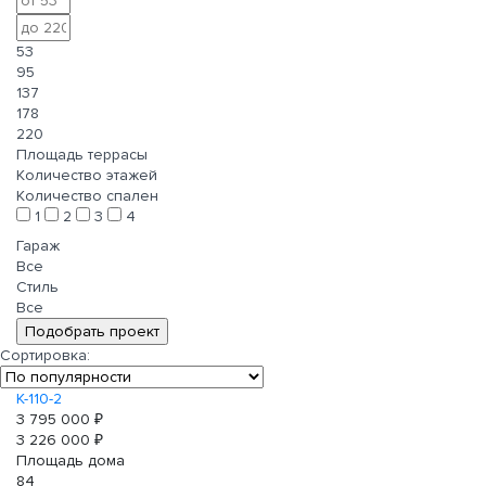
53
95
137
178
220
Площадь террасы
Количество этажей
Количество спален
1
2
3
4
Гараж
Все
Стиль
Все
Сортировка:
К-110-2
3 795 000 ₽
3 226 000 ₽
Площадь дома
84