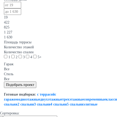
19
422
825
1 227
1 630
Площадь террасы
Количество этажей
Количество спален
1
2
3
4
5+
Гараж
Все
Стиль
Все
Готовые подборки:
с террасой
с
гаражом
одноэтажные
двухэтажные
трехэтажные
современные
класс
спальня
2 спальни
3 спальни
4 спальни
5 спальни
элитные
Сортировка: