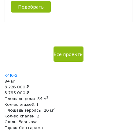
Подобрать
Все проекты
К-110-2
К-
2
84 м
30
3 226 000 ₽
1 
3 795 000 ₽
1 
2
Площадь дома:
84
м
П
Кол-во этажей:
1
Ко
2
Площадь террасы:
26
м
П
Кол-во спален:
2
Ко
Стиль:
Барнхаус
Ст
Гараж:
без гаража
Га