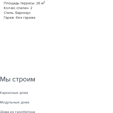
2
Площадь террасы:
26
м
К-
Кол-во спален:
2
30
Стиль:
Барнхаус
1 
Гараж:
без гаража
1 
П
Ко
П
Ко
Ст
Га
Мы строим
Каркасные дома
Модульные дома
Дома из газобетона