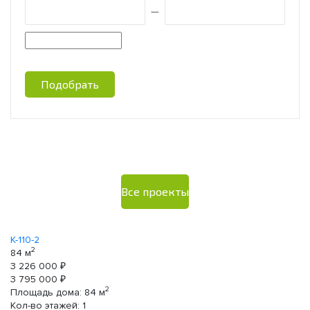
—
Подобрать
Все проекты
К-110-2
К-
2
84 м
30
3 226 000 ₽
1 
3 795 000 ₽
1 
2
Площадь дома:
84
м
П
Кол-во этажей:
1
Ко